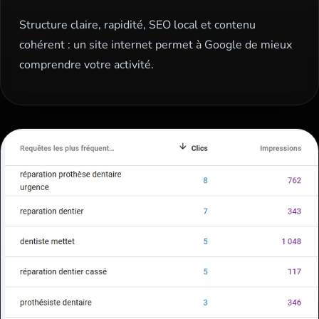
Structure claire, rapidité, SEO local et contenu
cohérent : un site internet permet à Google de mieux
comprendre votre activité.